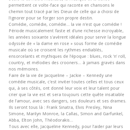
permettent ce volte-face qui raconte en chansons le
chemin tout tracé par les Dieux de celle qui a choisi de
l’ignorer pour se forger son propre destin.
Comédie, comédie, comédie… la vie n’est que comédie !
Période musicalement faste et d’une richesse incroyable,
les années soixante s’avèrent idéales pour servir la longue
odyssée de « la dame en rose » sous forme de comédie
musicale où se croisent les rythmes endiablés,
ensorcelants et mythiques de l’époque : blues, rock ’n’ roll,
country, et mélodies des crooners… à jamais gravés dans
nos mémoires.
Faire de la vie de Jacqueline – Jackie – Kennedy une
comédie musicale, c’est inviter toutes celles et tous ceux
qui, à ses côtés, ont donné leur voix et leur talent pour
crier que la vie est et sera toujours cette quête insatiable
de l’amour, avec ses dangers, ses douleurs et ses drames.
Ils seront tous là : Frank Sinatra, Elvis Presley, Nina
Simone, Marilyn Monroe, la Callas, Simon and Garfunkel,
Abba, Elton John, Théodorakis…
Tous avec elle, Jacqueline Kennedy, pour l’aider par leurs