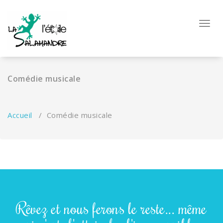
Toggl
Comédie musicale
Accueil
/
Comédie musicale
Rêvez et nous ferons le reste... même