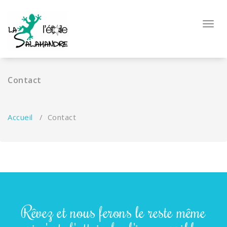
Toggl
Contact
Accueil
/
Contact
Rêvez et nous ferons le reste même