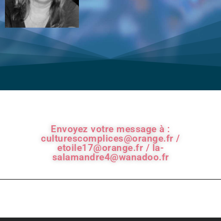
Envoyez votre message à :
culturescomplices@orange.fr /
etoile17@orange.fr / la-
salamandre4@wanadoo.fr