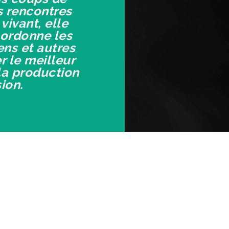
s rencontres
vivant, elle
ordonne les
ns et autres
r le meilleur
a production
sion.