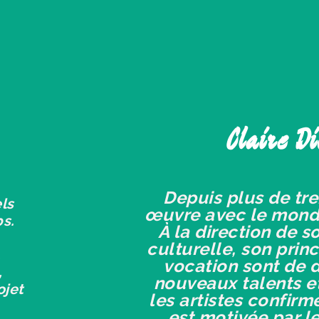
Claire Di
Depuis plus de tre
ls
œuvre avec le monde
s.
À la direction de s
culturelle, son princ
.
vocation sont de 
,
nouveaux talents e
ojet
les artistes confirm
est motivée par l