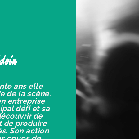
doin
nte ans elle
 de la scène.
on entreprise
ipal défi et sa
découvrir de
t de produire
és. Son action
es coups de