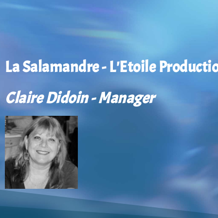
La Salamandre - L'Etoile Producti
Claire Didoin - Manager