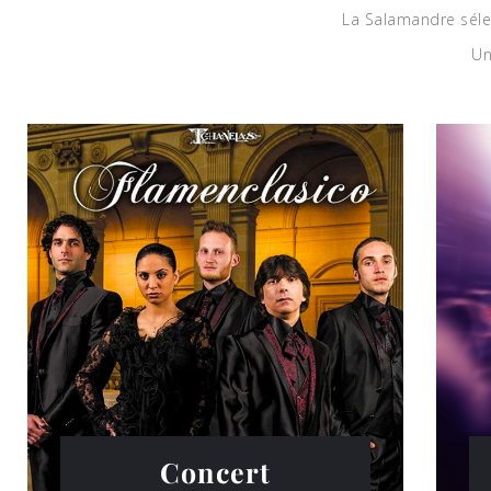
La Salamandre sélec
Un
Concert